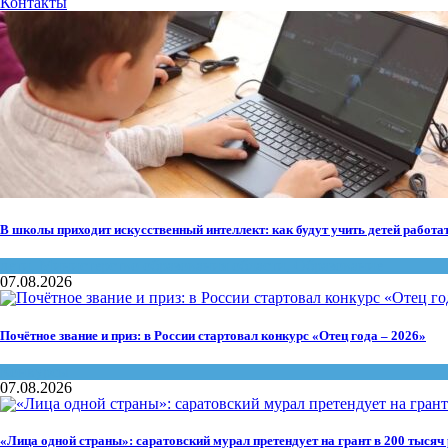
Контакты
В школы приходит искусственный интеллект: как будут учить детей работа
дети
,
Министерство образования области
,
Образование
07.08.2026
Почётное звание и приз: в России стартовал конкурс «Отец года – 2026»
Конкурсы
07.08.2026
«Лица одной страны»: саратовский мурал претендует на грант в 200 тысяч