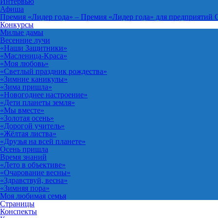
Интервью
Афиша
Премия «Лидер года»
–
Премия «Лидер года» для предприятий 
Конкурсы
Милые дамы
Весенние лучи
«Наши Защитники»
«Масленица-Краса»
«Моя любовь»
«Светлый праздник рождества»
«Зимние каникулы»
«Зима пришла»
«Новогоднее настроение»
«Дети планеты земля»
«Мы вместе»
«Золотая осень»
«Дорогой учитель»
«Жёлтая листва»
«Друзья на всей планете»
Осень пришла
Время знаний
«Лето в объективе»
«Очарование весны»
«Здравствуй, весна»
«Зимняя пора»
Моя любимая семья
Страницы
Конспекты