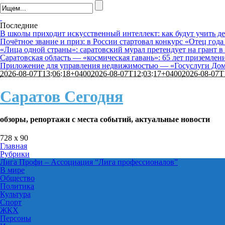
Последние
В школы приходит искусственный интеллект: как будут учить де
Почётное звание и приз: в России стартовал конкурс «Отец года
«Лица одной страны»: саратовский мурал претендует на грант в
Саратовская область — «космическая гавань»: 65 лет приземле
Приложение для управления недвижимостью — «Госуслуги Дом»
2026-08-07T13:06:18+0400
2026-08-07T12:03:17+0400
2026-08-07T
Саратов Сегодня
обзоры, репортажи с места событий, актуальные новости
728 x 90
Главная
Рубрики
Лига Профи
–
Ассоциация “Лига профессионалов”
В мире
Общество
Политика
Культура
Спорт
ЖКХ
Персоны