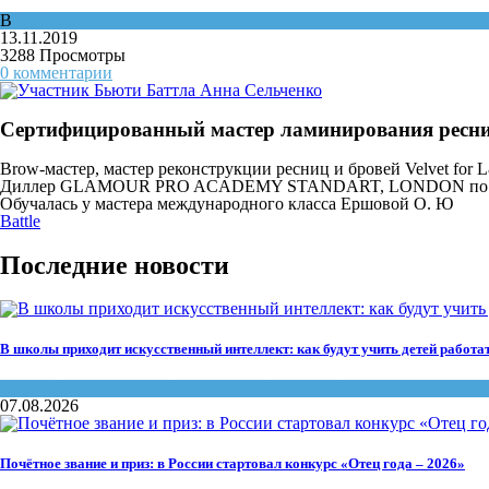
В
Battle
13.11.2019
3288 Просмотры
0 комментарии
Сертифицированный мастер ламинирования ресн
Brow-мастер, мастер реконструкции ресниц и бровей Velvet f
Диллер GLAMOUR PRO ACADEMY STANDART, LONDON по Рекон
Обучалась у мастера международного класса Ершовой О. Ю
Battle
Последние новости
В школы приходит искусственный интеллект: как будут учить детей работа
дети
,
Министерство образования области
,
Образование
07.08.2026
Почётное звание и приз: в России стартовал конкурс «Отец года – 2026»