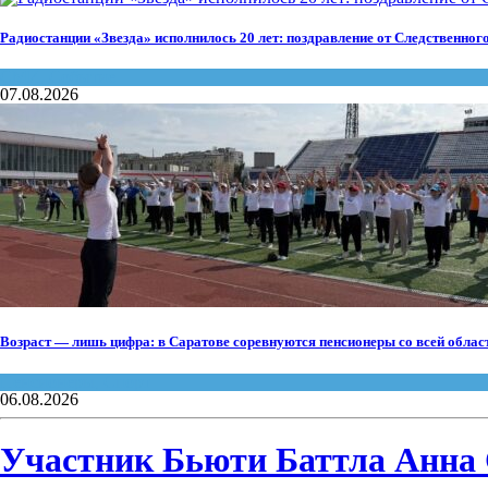
Радиостанции «Звезда» исполнилось 20 лет: поздравление от Следственног
СМИ
,
Событие
07.08.2026
Возраст — лишь цифра: в Саратове соревнуются пенсионеры со всей облас
Пенсионеры
,
Спорт
06.08.2026
Участник Бьюти Баттла Анна