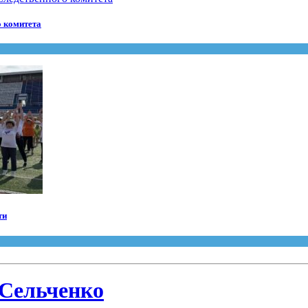
о комитета
ти
 Сельченко