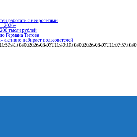
тей работать с нейросетями
 – 2026»
 200 тысяч рублей
нию Германа Титова
 активно набирает пользователей
11:57:41+0400
2026-08-07T11:49:10+0400
2026-08-07T11:07:57+040