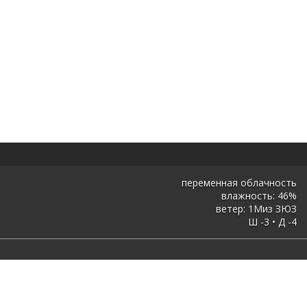
переменная облачность
влажность: 46%
ветер: 1Миз ЗЮЗ
Ш -3 • Д -4