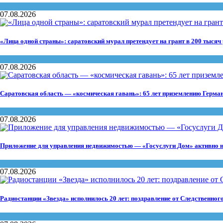
Конкурсы
07.08.2026
«Лица одной страны»: саратовский мурал претендует на грант в 200 тысяч
Конкурсы
07.08.2026
Саратовская область — «космическая гавань»: 65 лет приземлению Герма
Памятники
,
Память
07.08.2026
Приложение для управления недвижимостью — «Госуслуги Дом» активно н
Госуслуги
,
ЖКХ
07.08.2026
Радиостанции «Звезда» исполнилось 20 лет: поздравление от Следственног
СМИ
,
Событие