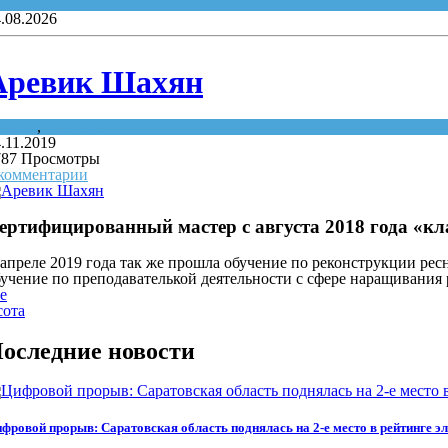
бучение
,
СГУ
.08.2026
Аревик Шахян
Battle
,
Красота
.11.2019
787 Просмотры
 комментарии
ертифицированный мастер с августа 2018 года «кл
апреле 2019 года так же прошла обучение по реконструкции рес
учение по преподавателькой деятельности с сфере наращивания 
le
сота
оследние новости
фровой прорыв: Саратовская область поднялась на 2-е место в рейтинге э