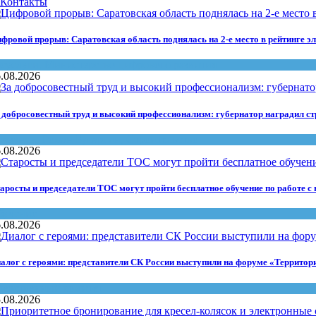
Контакты
фровой прорыв: Саратовская область поднялась на 2-е место в рейтинге э
осуслуги
,
Министерство цифрового развития
.08.2026
 добросовестный труд и высокий профессионализм: губернатор наградил ст
раздник
,
Роман Бусаргин
,
Строительство
.08.2026
аросты и председатели ТОС могут пройти бесплатное обучение по работе с
бучение
.08.2026
алог с героями: представители СК России выступили на форуме «Террито
ледственный комитет
.08.2026