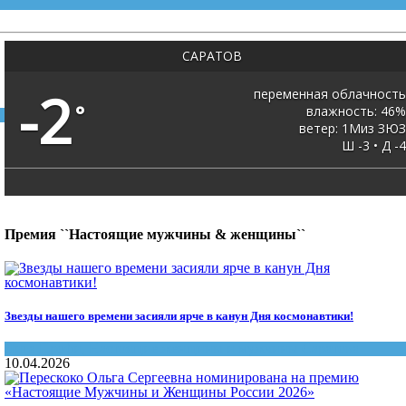
САРАТОВ
-2
переменная облачность
°
влажность: 46%
ветер: 1Миз ЗЮЗ
Ш -3 • Д -4
Премия ``Настоящие мужчины & женщины``
Звезды нашего времени засияли ярче в канун Дня космонавтики!
Лига Профи
,
Настоящие женщины и мужчины Саратова
10.04.2026