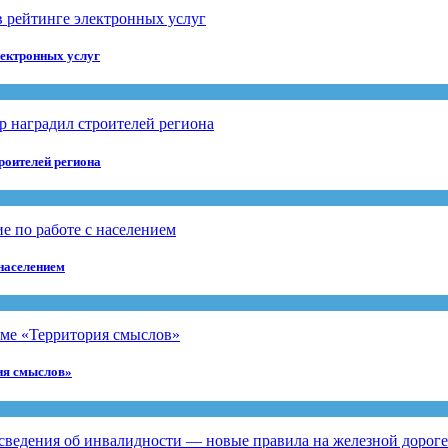
лектронных услуг
роителей региона
 населением
рия смыслов»