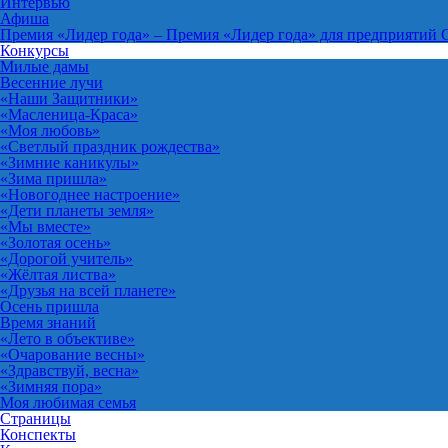
Интервью
Афиша
Премия «Лидер года»
–
Премия «Лидер года» для предприятий 
Конкурсы
Милые дамы
Весенние лучи
«Наши Защитники»
«Масленица-Краса»
«Моя любовь»
«Светлый праздник рождества»
«Зимние каникулы»
«Зима пришла»
«Новогоднее настроение»
«Дети планеты земля»
«Мы вместе»
«Золотая осень»
«Дорогой учитель»
«Жёлтая листва»
«Друзья на всей планете»
Осень пришла
Время знаний
«Лето в объективе»
«Очарование весны»
«Здравствуй, весна»
«Зимняя пора»
Моя любимая семья
Страницы
Конспекты