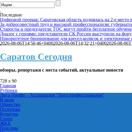
Последние
Цифровой прорыв: Саратовская область поднялась на 2-е место 
За добросовестный труд и высокий профессионализм: губернато
Старосты и председатели ТОС могут пройти бесплатное обучени
Диалог с героями: представители СК России выступили на фор
Приоритетное бронирование для кресел-колясок и электронные 
2026-08-06T14:56:46+0400
2026-08-06T14:32:21+0400
2026-08-06T
Саратов Сегодня
обзоры, репортажи с места событий, актуальные новости
728 x 90
Главная
Рубрики
Лига Профи
–
Ассоциация “Лига профессионалов”
В мире
Общество
Политика
Культура
Спорт
ЖКХ
Персоны