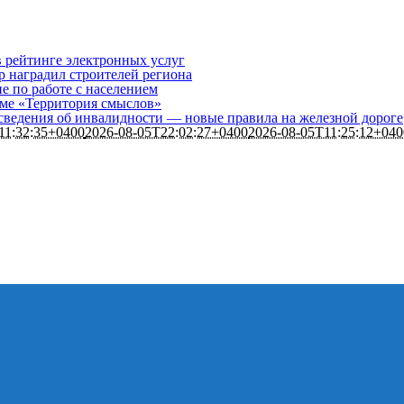
в рейтинге электронных услуг
р наградил строителей региона
е по работе с населением
уме «Территория смыслов»
сведения об инвалидности — новые правила на железной дороге
11:32:35+0400
2026-08-05T22:02:27+0400
2026-08-05T11:25:12+040