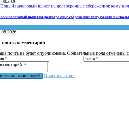
.08.2026
вый налоговый вычет на долгосрочные сбережения: кому положен и сколь
алоги
,
Федеральная налоговая служба
.08.2026
ставить комментарий
аша почта не будет опубликована. Обязательные поля отмечены 
Отменить ответ