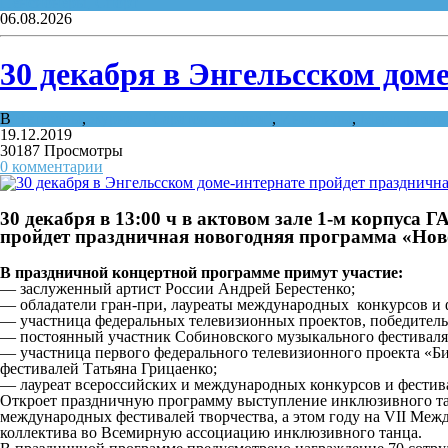
Пенсионеры
,
Спорт
06.08.2026
30 декабря в Энгельсском дом
В
Ветераны
,
журнал "Саратов сегодня"
,
Инвалиды
,
Мероприяти
19.12.2019
30187 Просмотры
0 комментарии
30 декабря в 13:00 ч в актовом зале 1-м корпуса 
пройдет праздничная новогодняя программа «Нов
В праздничной концертной программе примут участие:
— заслуженный артист России Андрей Берестенко;
— обладатели гран-при, лауреаты международных конкурсов и 
— участница федеральных телевизионных проектов, победитель
— постоянный участник Собиновского музыкального фестиваля, 
— участница первого федерального телевизионного проекта «Би
фестивалей Татьяна Грицаенко;
— лауреат всероссийских и международных конкурсов и фестив
Откроет праздничную программу выступление инклюзивного тан
международных фестивалей творчества, а этом году на VII Меж
коллектива во Всемирную ассоциацию инклюзивного танца.