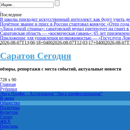
Последние
В школы приходит искусственный интеллект: как будут учить де
Почётное звание и приз: в России стартовал конкурс «Отец года
«Лица одной страны»: саратовский мурал претендует на грант в
Саратовская область — «космическая гавань»: 65 лет приземле
Приложение для управления недвижимостью — «Госуслуги Дом»
2026-08-07T13:06:18+0400
2026-08-07T12:03:17+0400
2026-08-07T
Саратов Сегодня
обзоры, репортажи с места событий, актуальные новости
728 x 90
Главная
Рубрики
Лига Профи
–
Ассоциация “Лига профессионалов”
В мире
Общество
Политика
Культура
Спорт
ЖКХ
Персоны