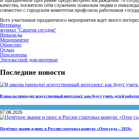
В праздничной программе предусмотрено награждение 70 сотру
качества, посвятили себя служению пожилым людям и инвалидам
совместно с городским комитетом профсоюза работников госуд
Всех участников праздничного мероприятия ждет много интере
Ветераны
журнал "Саратов сегодня"
Инвалиды
Мероприятие
Общество
Отдых
Пенсионеры
Энгельсский дом-интернат
Последние новости
В школы приходит искусственный интеллект: как будут учить детей работа
дети
,
Министерство образования области
,
Образование
07.08.2026
Почётное звание и приз: в России стартовал конкурс «Отец года – 2026»