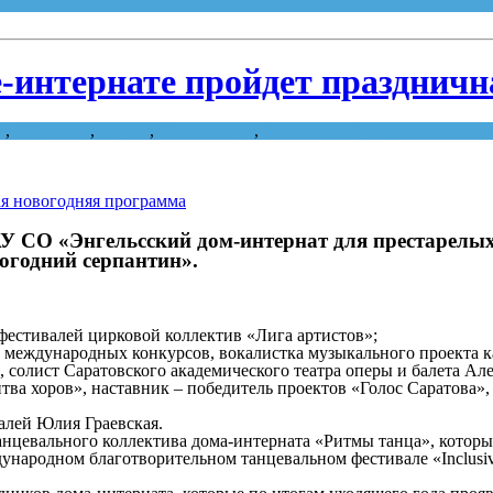
е-интернате пройдет празднич
е
,
Общество
,
Отдых
,
Пенсионеры
,
Энгельсский дом-интернат
ГАУ СО «Энгельсский дом-интернат для престарелых 
огодний серпантин».
фестивалей цирковой коллектив «Лига артистов»;
 международных конкурсов, вокалистка музыкального проекта к
солист Саратовского академического театра оперы и балета Але
тва хоров», наставник – победитель проектов «Голос Саратова»
алей Юлия Граевская.
цевального коллектива дома-интерната «Ритмы танца», который
дународном благотворительном танцевальном фестивале «Inclus