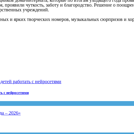
дников дома-интерната, которые по итогам уходящего года про
, проявили чуткость, заботу и благородство. Решение о поощре
арственных учреждений.
сных и ярких творческих номеров, музыкальных сюрпризов и хо
ть с нейросетями