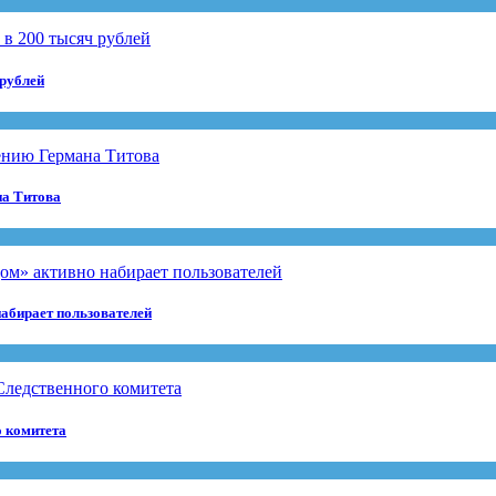
 рублей
на Титова
абирает пользователей
о комитета