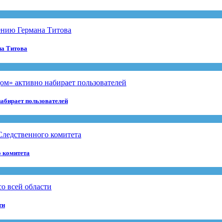
на Титова
абирает пользователей
о комитета
ти