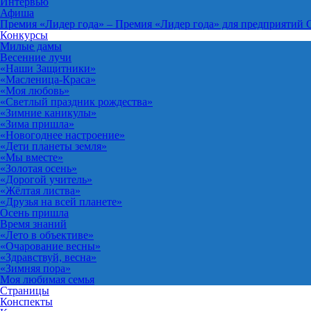
Интервью
Афиша
Премия «Лидер года»
–
Премия «Лидер года» для предприятий 
Конкурсы
Милые дамы
Весенние лучи
«Наши Защитники»
«Масленица-Краса»
«Моя любовь»
«Светлый праздник рождества»
«Зимние каникулы»
«Зима пришла»
«Новогоднее настроение»
«Дети планеты земля»
«Мы вместе»
«Золотая осень»
«Дорогой учитель»
«Жёлтая листва»
«Друзья на всей планете»
Осень пришла
Время знаний
«Лето в объективе»
«Очарование весны»
«Здравствуй, весна»
«Зимняя пора»
Моя любимая семья
Страницы
Конспекты