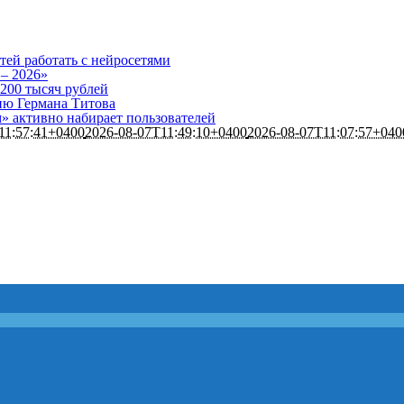
тей работать с нейросетями
 – 2026»
 200 тысяч рублей
нию Германа Титова
 активно набирает пользователей
11:57:41+0400
2026-08-07T11:49:10+0400
2026-08-07T11:07:57+040