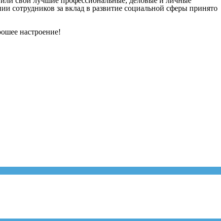
явили свои лучшие профессиональные, деловые и личные
нии сотрудников за вклад в развитие социальной сферы принято
рошее настроение!