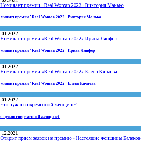
.02.2022
минант премии "Real Woman 2022" Виктория Манько
агое дело
,
Настоящие женщины и мужчины Саратова
.01.2022
минант премии "Real Woman 2022" Ирина Ляйфер
астоящие женщины и мужчины Саратова
.01.2022
минант премии "Real Woman 2022" Елена Кичаева
астоящие женщины и мужчины Саратова
.01.2022
о нужно современной женщине?
астоящие женщины и мужчины Саратова
.12.2021