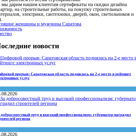
 мы дарим нашим клиентам сертификаты на скидки дизайна
артир, на строительные работы, на покупку строительных
териалов, электрики, сантехники, дверей, окон, светильников и
д.
тоящие женщины и мужчины Саратова
вижимость
ество
оследние новости
фровой прорыв: Саратовская область поднялась на 2-е место в рейтинге
ектронных услуг
осуслуги
,
Министерство цифрового развития
.08.2026
 добросовестный труд и высокий профессионализм: губернатор наградил
роителей региона
раздник
,
Роман Бусаргин
,
Строительство
.08.2026