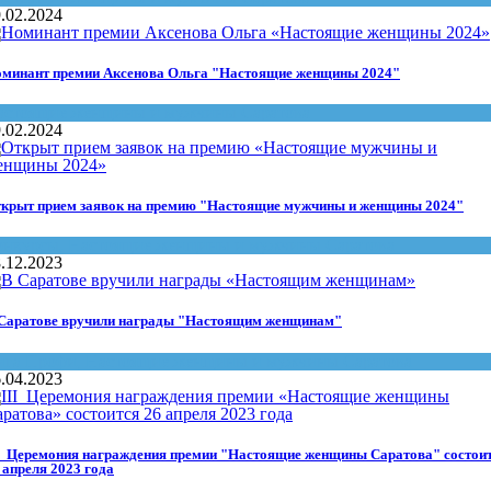
.02.2024
минант премии Аксенова Ольга "Настоящие женщины 2024"
астоящие женщины и мужчины Саратова
.02.2024
крыт прием заявок на премию "Настоящие мужчины и женщины 2024"
онкурсы
,
Настоящие женщины и мужчины Саратова
.12.2023
Саратове вручили награды "Настоящим женщинам"
ига Профи
,
Настоящие женщины и мужчины Саратова
.04.2023
I Церeмoния награждeния прeмии "Настоящие женщины Саратова" coстoи
 апpеля 2023 гoда