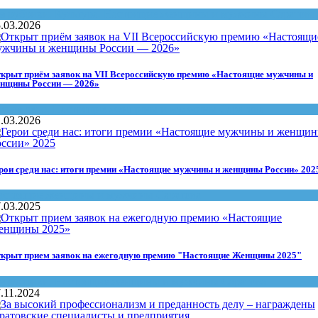
ез рубрики
,
Культура
,
Настоящие женщины и мужчины Саратова
.03.2026
крыт приём заявок на VII Всероссийскую премию «Настоящие мужчины и
нщины России — 2026»
агое дело
,
Настоящие женщины и мужчины Саратова
.03.2026
рои среди нас: итоги премии «Настоящие мужчины и женщины России» 202
астоящие женщины и мужчины Саратова
.03.2025
крыт прием заявок на ежегодную премию "Настоящие Женщины 2025"
ез рубрики
,
Настоящие женщины и мужчины Саратова
.11.2024