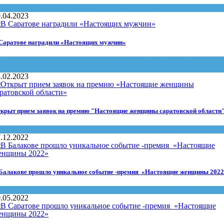
бщество
,
Настоящие женщины и мужчины Саратова
.04.2023
Саратове наградили «Настоящих мужчин»
онкурсы
,
Мероприятие
,
Настоящие женщины и мужчины
аратова
,
Общество
,
Фото
.02.2023
крыт прием заявок на премию "Настоящие женщины саратовской области
тиль жизни
,
Настоящие женщины и мужчины Саратова
.12.2022
Балакове прошло уникальное событие -премия «Настоящие женщины 202
онкурсы
,
Настоящие женщины и мужчины Саратова
.05.2022