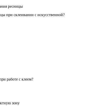
вания ресницы
ицы при склеивании с искусственной?
ри работе с клеем?
актную зону