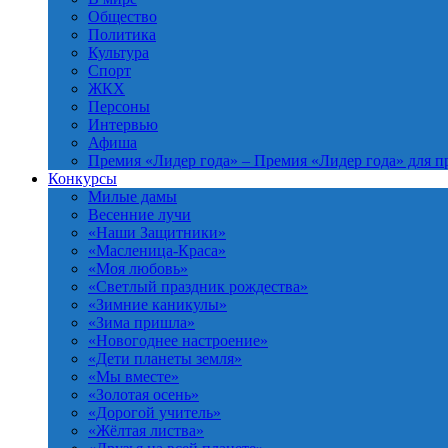
Общество
Политика
Культура
Спорт
ЖКХ
Персоны
Интервью
Афиша
Премия «Лидер года»
–
Премия «Лидер года» для п
Конкурсы
Милые дамы
Весенние лучи
«Наши Защитники»
«Масленица-Краса»
«Моя любовь»
«Светлый праздник рождества»
«Зимние каникулы»
«Зима пришла»
«Новогоднее настроение»
«Дети планеты земля»
«Мы вместе»
«Золотая осень»
«Дорогой учитель»
«Жёлтая листва»