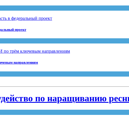
тики
еральный проект
лючевым направлениям
удейство по наращиванию ресн