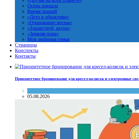
«Друзья на всей планете»
Осень пришла
Время знаний
«Лето в объективе»
«Очарование весны»
«Здравствуй, весна»
«Зимняя пора»
Моя любимая семья
Страницы
Конспекты
Контакты
Приоритетное бронирование для кресел-колясок и электронные све
Поезда
,
Транспорт
05.08.2026