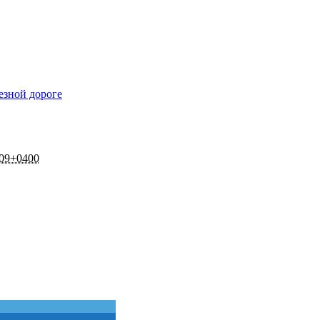
езной дороге
:09+0400