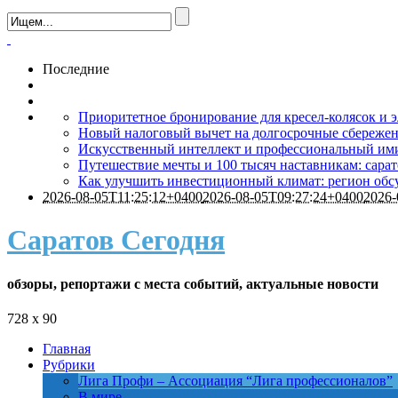
Последние
Приоритетное бронирование для кресел-колясок и 
Новый налоговый вычет на долгосрочные сбережен
Искусственный интеллект и профессиональный им
Путешествие мечты и 100 тысяч наставникам: сара
Как улучшить инвестиционный климат: регион обс
2026-08-05T11:25:12+0400
2026-08-05T09:27:24+0400
2026-
Саратов Сегодня
обзоры, репортажи с места событий, актуальные новости
728 x 90
Главная
Рубрики
Лига Профи
–
Ассоциация “Лига профессионалов”
В мире