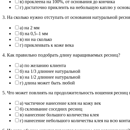
в) проклеена на 100%, от основания до кончика
г) достаточно приклеить на небольшую каплю у осно
3. На сколько нужно отступать от основания натуральной ресн
а) на 2 мм
б) на 0,5–1 мм
в) ни на сколько
г) приклеивать к коже века
4. Как правильно подобрать длину наращиваемых ресниц?
а) по желанию клиента
б) на 1/3 длиннее натуральной
в) на 1/2 длиннее натуральной
г) длина может быть любой
5. Что может повлиять на продолжительность ношения ресниц п
а) частичное нанесение клея на кожу век
б) склеивание соседних ресниц
в) нанесение большого количества клея
г) нанесение небольшого количества клея на всю конт