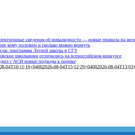
электронные сведения об инвалидности — новые правила на жел
ия: кому положен и сколько можно вернуть
идж: программа Летней школы в СГУ
товские школьники отличились на всероссийском конкурсе
удил с АСИ новые подходы к оценке
08-04T16:11:16+0400
2026-08-04T15:12:29+0400
2026-08-04T13:03