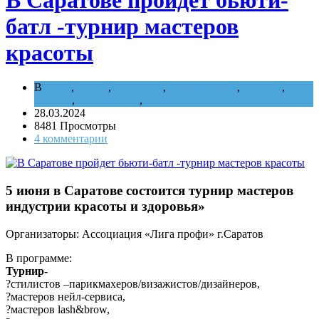
батл -турнир мастеров
красоты
В
Battle
,
Визаж
,
Конкурсы
,
Косметология
,
Красота
,
Массаж
,
Нейл-сервис
,
Парикмахерское исскуство
28.03.2024
8481 Просмотры
4 комментарии
5 июня в Саратове состоится турнир мастеров
индустрии красоты и здоровья»
Организаторы: Ассоциация «Лига профи» г.Саратов
В программе:
Турнир-
?стилистов –парикмахеров/визажистов/дизайнеров,
?мастеров нейл-сервиса,
?мастеров lash&brow,