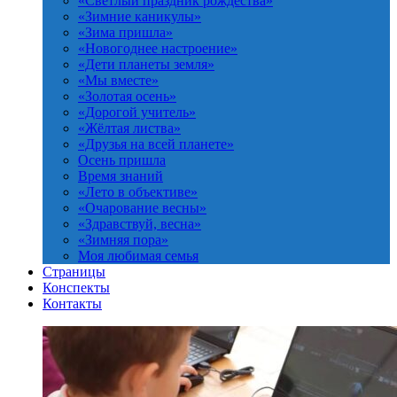
«Светлый праздник рождества»
«Зимние каникулы»
«Зима пришла»
«Новогоднее настроение»
«Дети планеты земля»
«Мы вместе»
«Золотая осень»
«Дорогой учитель»
«Жёлтая листва»
«Друзья на всей планете»
Осень пришла
Время знаний
«Лето в объективе»
«Очарование весны»
«Здравствуй, весна»
«Зимняя пора»
Моя любимая семья
Страницы
Конспекты
Контакты