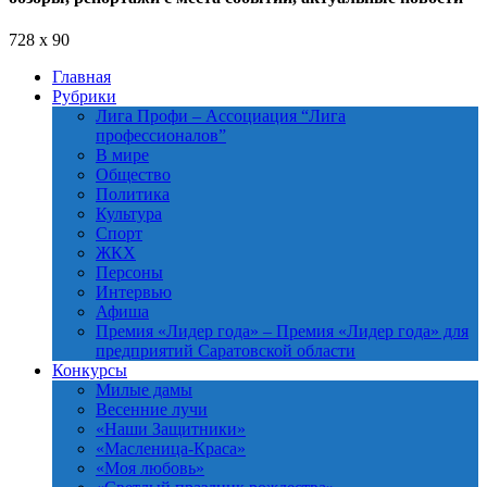
728 x 90
Главная
Рубрики
Лига Профи
–
Ассоциация “Лига
профессионалов”
В мире
Общество
Политика
Культура
Спорт
ЖКХ
Персоны
Интервью
Афиша
Премия «Лидер года»
–
Премия «Лидер года» для
предприятий Саратовской области
Конкурсы
Милые дамы
Весенние лучи
«Наши Защитники»
«Масленица-Краса»
«Моя любовь»