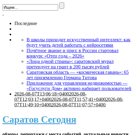
Последние
В школы приходит искусственный интеллект: как
будут учить детей работать с нейросетями
Почётное звание и приз: в России стартовал
конкурс «Отец года – 2026»
«Лица одной страны»: саратовский мурал
претендует на грант в 200 тысяч рублей
Саратовская область — «космическая гавань»: 65
лет приземлению Германа Титова
Приложение для управления недвижимостью —
«Госуслуги Дом» активно набирает пользователей
2026-08-07T13:06:18+0400
2026-08-
07T12:03:17+0400
2026-08-07T11:57:41+0400
2026-08-
07T11:49:10+0400
2026-08-07T11:07:57+0400
Саратов Сегодня
обзоры, репортажи с места событий, актуальные новости