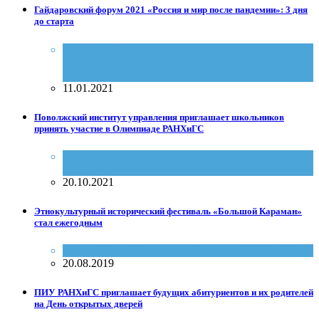
Гайдаровский форум 2021 «Россия и мир после пандемии»: 3 дня
до старта
Covid 19
,
Аналитика
,
Афиша
,
Информационные
технологии
,
Обзоры
,
Образование
,
РАНХиГС
,
Учебные заведения
,
Форум
11.01.2021
Поволжский институт управления приглашает школьников
принять участие в Олимпиаде РАНХиГС
Молодежь
,
Образование
,
Обучение
,
Общество
,
РАНХиГС
20.10.2021
Этнокультурный исторический фестиваль «Большой Караман»
стал ежегодным
Бизнес
,
Дети
,
Молодежь
,
Общество
,
РАНХиГС
20.08.2019
ПИУ РАНХиГС приглашает будущих абитуриентов и их родителей
на День открытых дверей