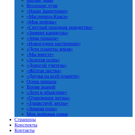
Милые дамы
Весенние лучи
«Наши Защитники»
«Масленица-Краса»
«Моя любовь»
«Светлый праздник рождества»
«Зимние каникулы»
«Зима пришла»
«Новогоднее настроение»
«Дети планеты земля»
«Мы вместе»
«Золотая осень»
«Дорогой учитель»
«Жёлтая листва»
«Друзья на всей планете»
Осень пришла
Время знаний
«Лето в объективе»
«Очарование весны»
«Здравствуй, весна»
«Зимняя пора»
Моя любимая семья
Страницы
Конспекты
Контакты