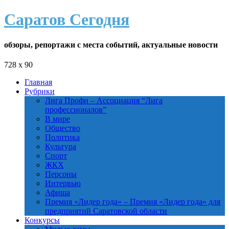
Саратов Сегодня
обзоры, репортажи с места событий, актуальные новости
728 x 90
Главная
Рубрики
Лига Профи
–
Ассоциация “Лига
профессионалов”
В мире
Общество
Политика
Культура
Спорт
ЖКХ
Персоны
Интервью
Афиша
Премия «Лидер года»
–
Премия «Лидер года» для
предприятий Саратовской области
Конкурсы