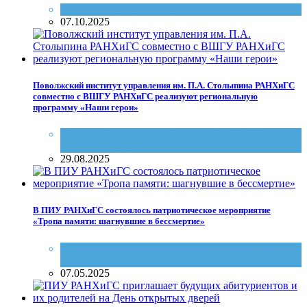
Без рубрики
,
РАНХиГС
07.10.2025
Поволжский институт управления им. П.А. Столыпина РАНХиГС
совместно с ВШГУ РАНХиГС реализуют региональную
программу «Наши герои»
Герои
,
Образование
,
Общество
,
РАНХиГС
,
Учебные заведения
29.08.2025
В ПИУ РАНХиГС состоялось патриотическое мероприятие
«Тропа памяти: шагнувшие в бессмертие»
Благое дело
,
Общество
,
РАНХиГС
,
Учебные
заведения
07.05.2025