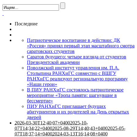
Последние
Патриотическое воспитание в действии: ДК
«Россия» принял первый этап масштабного смотра
саратовских студентов
Саратов будущего: четыре взгляда от студентов
Президентской академии
Поволжский институт управления им. П.А.
Столыпина РАНХиГС совместно с ВШГУ
РАНХиГС реализуют региональную программу
«Наши герои»
В ПИУ РАНХиГС состоялось патриотическое
мероприятие «Тропа памяти: шагнувшие в
бессмертие»
ПИУ РАНХиГС приглашает будущих
абитуриентов и их родителей на День открытых
дверей
2026-03-30T12:40:07+0400
2025-10-
07T14:34:22+0400
2025-08-29T14:40:43+0400
2025-05-
07T18:37:14+0400
2024-03-13T16:14:08+0400